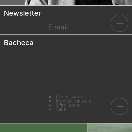
Newsletter
E mail
Bacheca
Cerco lavoro
Inserisci annuncio
Offro lavoro
Varie