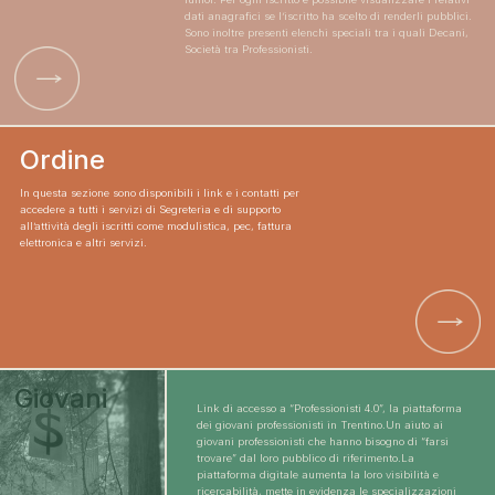
dati anagrafici se l’iscritto ha scelto di renderli pubblici.
Sono inoltre presenti elenchi speciali tra i quali Decani,
Società tra Professionisti.
Ordine
In questa sezione sono disponibili i link e i contatti per
accedere a tutti i servizi di Segreteria e di supporto
all’attività degli iscritti come modulistica, pec, fattura
elettronica e altri servizi.
Giovani
Link di accesso a “Professionisti 4.0”, la piattaforma
dei giovani professionisti in Trentino.Un aiuto ai
giovani professionisti che hanno bisogno di “farsi
trovare” dal loro pubblico di riferimento.La
piattaforma digitale aumenta la loro visibilità e
ricercabilità, mette in evidenza le specializzazioni