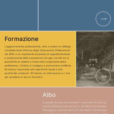
Formazione
L’aggiornamento professionale, oltre a essere un obbligo
introdotto dalla Riforma degli Ordinamenti Professionali
nel 2014, è un importante occasione di approfondimento
e ampliamento delle conoscenze che ogni iscritto ha la
possibilità di mettere a frutto nello svolgimento della
professione. L’Ordine si impegna a promuovere un’offerta
formativa improntata alla specificità locale e alla
qualità dei contenuti. All’interno, le informazioni e i link
per accedere ai servizi formativi.
Albo
In questa sezione sono presenti i nominativi di tutti gli
iscritti all’Ordine nelle sezioni A, Architetti Pianificatori
Paesaggisti e Conservatori e B, Architetti e Pianificatori
iunior. Per ogni iscritto è possibile visualizzare i relativi